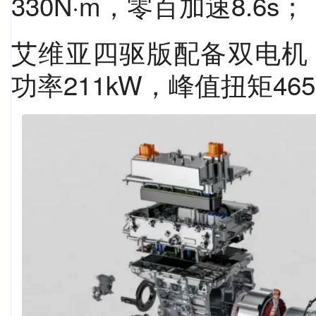
330N·m，零百加速8.6s；
艾维亚四驱版配备双电机，
功率211kW，峰值扭矩465