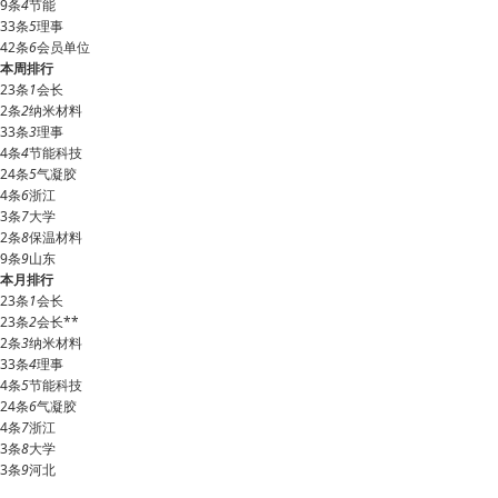
9条
4
节能
33条
5
理事
42条
6
会员单位
本周排行
23条
1
会长
2条
2
纳米材料
33条
3
理事
4条
4
节能科技
24条
5
气凝胶
4条
6
浙江
3条
7
大学
2条
8
保温材料
9条
9
山东
本月排行
23条
1
会长
23条
2
会长**
2条
3
纳米材料
33条
4
理事
4条
5
节能科技
24条
6
气凝胶
4条
7
浙江
3条
8
大学
3条
9
河北