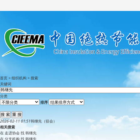
首页
>
组织机构
>
搜索
关键词
分类
排序
2026-02-11 01:51
韩继先
（驻会）
相关搜索
在
走进协会
找 韩继先
在
分支机构
找 韩继先