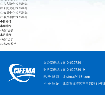
在
加入协会
找 韩继先
在
新闻资讯
找 韩继先
在
会员中心
找 韩继先
在
会员单位
找 韩继先
今日排行
本周排行
47条
1
会长
本月排行
47条
1
会长
30条
2
会长**
办公室电话：010-62273911
财务室电话：010-62273919
电 子 邮 箱：chsima@163.com
协 会 地 址：北京市海淀区三里河路11号