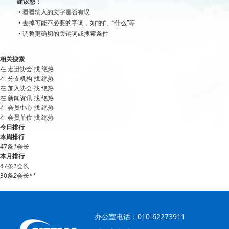
建议您：
• 看看输入的文字是否有误
• 去掉可能不必要的字词，如“的”、“什么”等
• 调整更确切的关键词或搜索条件
相关搜索
在
走进协会
找 绝热
在
分支机构
找 绝热
在
加入协会
找 绝热
在
新闻资讯
找 绝热
在
会员中心
找 绝热
在
会员单位
找 绝热
今日排行
本周排行
47条
1
会长
本月排行
47条
1
会长
30条
2
会长**
办公室电话：010-62273911