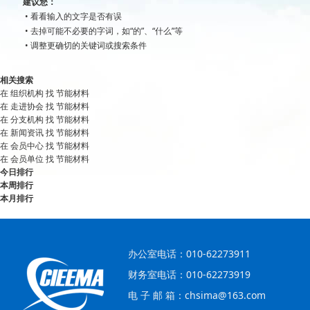
建议您：
• 看看输入的文字是否有误
• 去掉可能不必要的字词，如“的”、“什么”等
• 调整更确切的关键词或搜索条件
相关搜索
在
组织机构
找 节能材料
在
走进协会
找 节能材料
在
分支机构
找 节能材料
在
新闻资讯
找 节能材料
在
会员中心
找 节能材料
在
会员单位
找 节能材料
今日排行
本周排行
本月排行
办公室电话：010-62273911
财务室电话：010-62273919
电 子 邮 箱：chsima@163.com