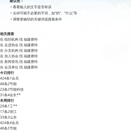
建议您：
• 看看输入的文字是否有误
• 去掉可能不必要的字词，如“的”、“什么”等
• 调整更确切的关键词或搜索条件
相关搜索
在
组织机构
找 福建赛特
在
走进协会
找 福建赛特
在
分支机构
找 福建赛特
在
加入协会
找 福建赛特
在
新闻资讯
找 福建赛特
在
会员单位
找 福建赛特
今日排行
424条
1
会员
48条
2
节能
23条
3
节能科技
31条
4
会长**
本周排行
29条
1
工**
17条
2
浙江
33条
3
山东
424条
4
会员
48条
5
节能