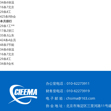
34条
6
保温
16条
7
北京
29条
8
工
425条
9
协会
本月排行
29条
1
工**
17条
2
浙江
33条
3
山东
424条
4
会员
48条
5
节能
34条
6
保温
16条
7
北京
29条
8
工
34条
9
会长
办公室电话：010-62273911
财务室电话：010-62273919
电 子 邮 箱：chsima@163.com
协 会 地 址：北京市海淀区三里河路11号