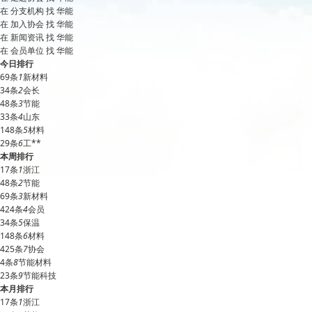
在
分支机构
找 华能
在
加入协会
找 华能
在
新闻资讯
找 华能
在
会员单位
找 华能
今日排行
69条
1
新材料
34条
2
会长
48条
3
节能
33条
4
山东
148条
5
材料
29条
6
工**
本周排行
17条
1
浙江
48条
2
节能
69条
3
新材料
424条
4
会员
34条
5
保温
148条
6
材料
425条
7
协会
4条
8
节能材料
23条
9
节能科技
本月排行
17条
1
浙江