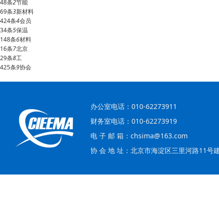
48条
2
节能
69条
3
新材料
424条
4
会员
34条
5
保温
148条
6
材料
16条
7
北京
29条
8
工
425条
9
协会
办公室电话：010-62273911
财务室电话：010-62273919
电 子 邮 箱：chsima@163.com
协 会 地 址：北京市海淀区三里河路11号