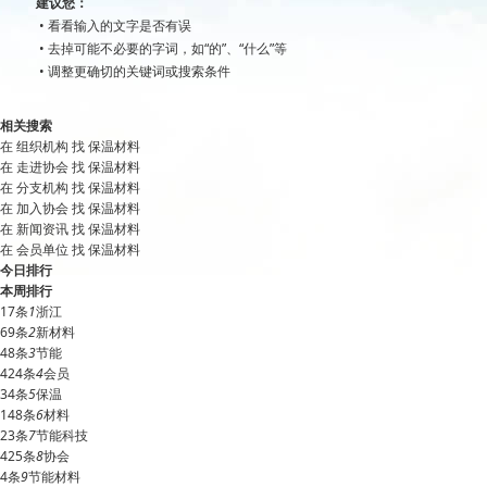
建议您：
• 看看输入的文字是否有误
• 去掉可能不必要的字词，如“的”、“什么”等
• 调整更确切的关键词或搜索条件
相关搜索
在
组织机构
找 保温材料
在
走进协会
找 保温材料
在
分支机构
找 保温材料
在
加入协会
找 保温材料
在
新闻资讯
找 保温材料
在
会员单位
找 保温材料
今日排行
本周排行
17条
1
浙江
69条
2
新材料
48条
3
节能
424条
4
会员
34条
5
保温
148条
6
材料
23条
7
节能科技
425条
8
协会
4条
9
节能材料