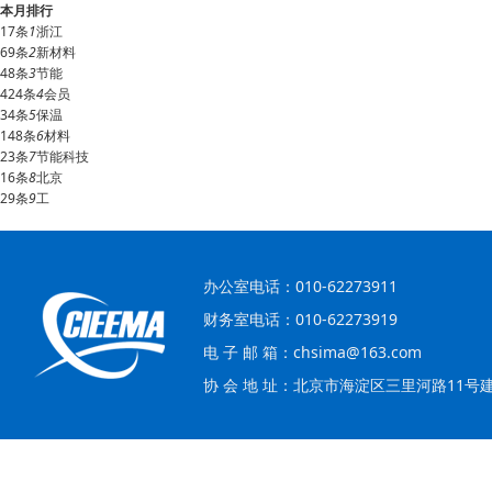
本月排行
17条
1
浙江
69条
2
新材料
48条
3
节能
424条
4
会员
34条
5
保温
148条
6
材料
23条
7
节能科技
16条
8
北京
29条
9
工
办公室电话：010-62273911
财务室电话：010-62273919
电 子 邮 箱：chsima@163.com
协 会 地 址：北京市海淀区三里河路11号