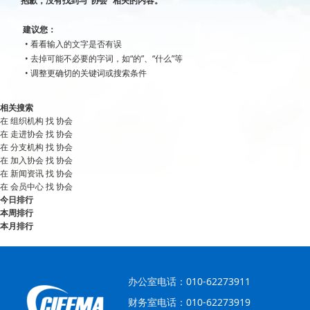
抱歉，没有找到与“
协会
” 相关的内容。
建议您：
• 看看输入的文字是否有误
• 去掉可能不必要的字词，如“的”、“什么”等
• 调整更确切的关键词或搜索条件
相关搜索
在
组织机构
找 协会
在
走进协会
找 协会
在
分支机构
找 协会
在
加入协会
找 协会
在
新闻资讯
找 协会
在
会员中心
找 协会
今日排行
本周排行
本月排行
办公室电话：010-62273911
财务室电话：010-62273919